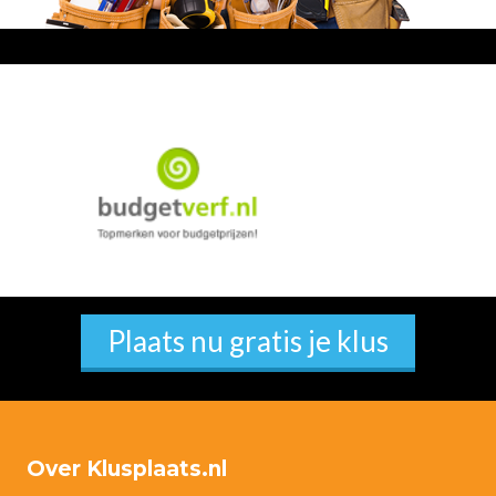
Plaats nu gratis je klus
Over Klusplaats.nl