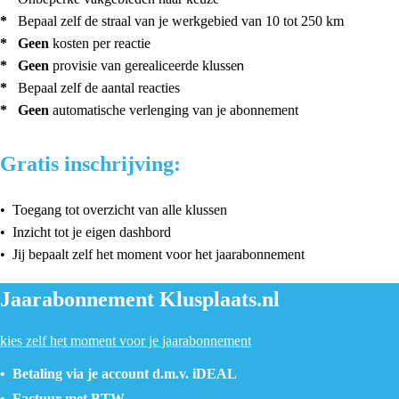
*
Bepaal zelf de straal van je werkgebied van 10 tot 250 km
*
Geen
kosten per reactie
n
*
Geen
provisie van gerealiceerde klusse
*
Bepaal zelf de aantal reacties
*
Geen
automatische verlenging van je abonnement
Gratis inschrijving:
• Toegang tot overzicht van alle klussen
• Inzicht tot je eigen dashbord
• Jij bepaalt zelf het moment voor het jaarabonnement
Jaarabonnement Klusplaats.nl
kies zelf het moment voor je jaarabonnement
•
Betaling via je account d.m.v. iDEAL
• Factuur met BTW