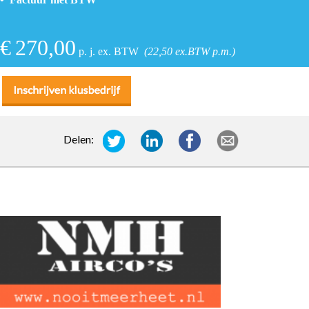
€
270,00
p. j. ex. BTW
(22,50 ex.BTW p.m.)
Delen: