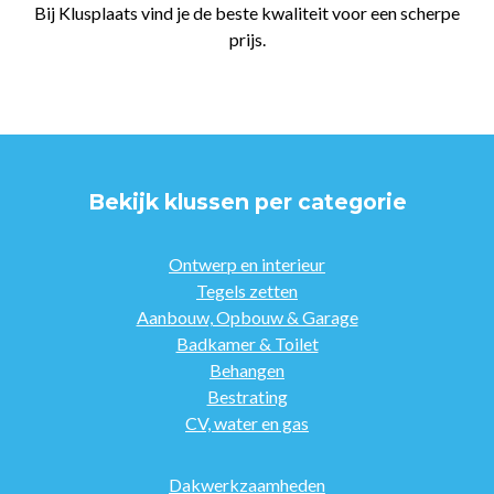
Bij Klusplaats vind je de beste kwaliteit voor een scherpe
prijs.
Bekijk klussen per categorie
Ontwerp en interieur
Tegels zetten
Aanbouw, Opbouw & Garage
Badkamer & Toilet
Behangen
Bestrating
CV, water en gas
Dakwerkzaamheden