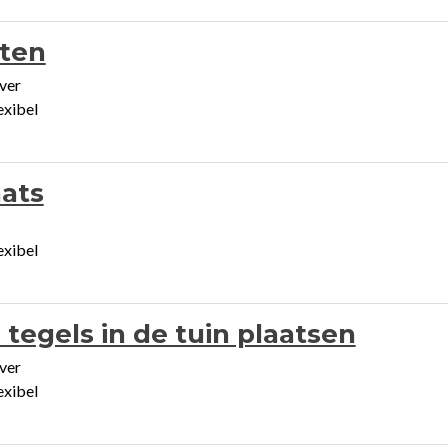
aten
ver
exibel
aats
exibel
tegels in de tuin plaatsen
ver
exibel