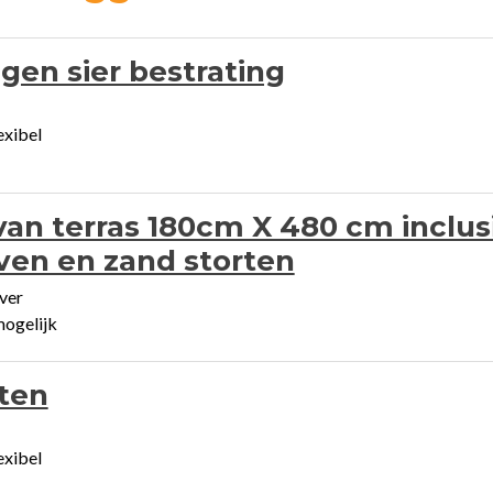
gen sier bestrating
exibel
van terras 180cm X 480 cm inclus
ven en zand storten
ver
mogelijk
ten
exibel