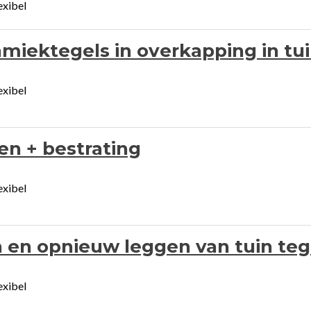
exibel
miektegels in overkapping in tu
exibel
n + bestrating
exibel
 en opnieuw leggen van tuin teg
exibel