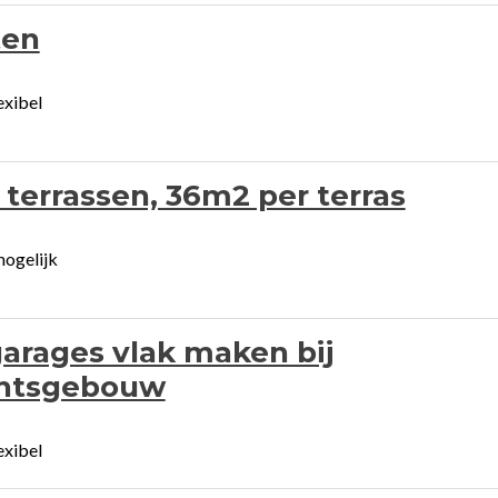
ten
exibel
 terrassen, 36m2 per terras
mogelijk
 garages vlak maken bij
ntsgebouw
exibel