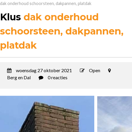
dak onderhoud schoorsteen, dakpannen, platdak
Klus
dak onderhoud
schoorsteen, dakpannen,
platdak
woensdag 27 oktober 2021
Open
Berg en Dal
0 reacties