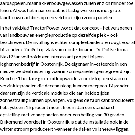
aardappelen, maar akkerbouwgewassen zullen er zich minder toe
lenen. Al was het maar omdat het lastig werken is met grote
landbouwmachines op een veld met rijen zonnepanelen.
In het vakblad TractorPower wordt dat concept – het verzoenen
van landbouw en energieproductie op dezelfde plek – ook
beschreven. De invulling is echter compleet anders, en oogt vooral
bijzonder efficiënt op vlak van ruimte-inname. De Duitse firma
Next2Sun voltooide een interessant project bij een
leghennenbedrijf in Oostenrijk. De eigenaar investeerde in een
nieuwe weideafrastering waarin zonnepanelen geïntegreerd zijn.
Rond de 1 hectare grote uitloopweide voor de kippen staan nu
verzinkte panelen die decennialang kunnen meegaan. Bijzonder
daaraan zijn de verticale modules die aan beide zijden
zonnestraling kunnen opvangen. Volgens de fabrikant produceert
het systeem 15 procent meer stroom dan een standaard
opstelling met zonnepanelen onder een helling van 30 graden.
Bijkomend voordeel in Oostenrijk is dat de installatie ook in de
winter stroom produceert wanneer de daken vol sneeuw liggen.