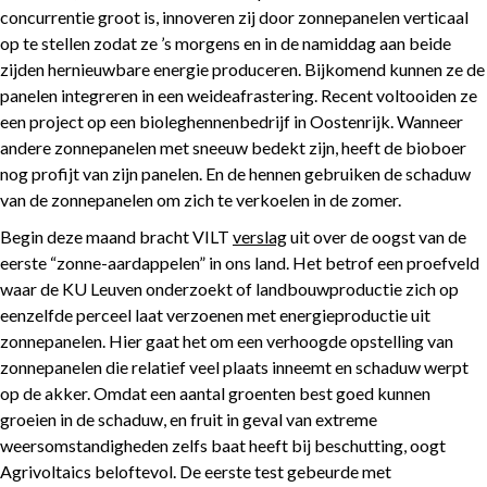
concurrentie groot is, innoveren zij door zonnepanelen verticaal
op te stellen zodat ze ’s morgens en in de namiddag aan beide
zijden hernieuwbare energie produceren. Bijkomend kunnen ze de
panelen integreren in een weideafrastering. Recent voltooiden ze
een project op een bioleghennenbedrijf in Oostenrijk. Wanneer
andere zonnepanelen met sneeuw bedekt zijn, heeft de bioboer
nog profijt van zijn panelen. En de hennen gebruiken de schaduw
van de zonnepanelen om zich te verkoelen in de zomer.
Begin deze maand bracht VILT
verslag
uit over de oogst van de
eerste “zonne-aardappelen” in ons land. Het betrof een proefveld
waar de KU Leuven onderzoekt of landbouwproductie zich op
eenzelfde perceel laat verzoenen met energieproductie uit
zonnepanelen. Hier gaat het om een verhoogde opstelling van
zonnepanelen die relatief veel plaats inneemt en schaduw werpt
op de akker. Omdat een aantal groenten best goed kunnen
groeien in de schaduw, en fruit in geval van extreme
weersomstandigheden zelfs baat heeft bij beschutting, oogt
Agrivoltaics beloftevol. De eerste test gebeurde met