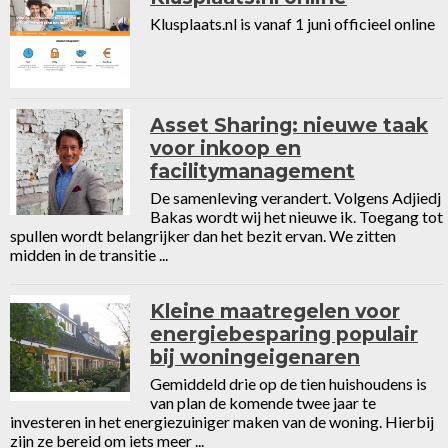
Klusplaats.nl is vanaf 1 juni officieel online
Asset Sharing: nieuwe taak
voor inkoop en
facilitymanagement
De samenleving verandert. Volgens Adjiedj
Bakas wordt wij het nieuwe ik. Toegang tot
spullen wordt belangrijker dan het bezit ervan. We zitten
midden in de transitie ...
Kleine maatregelen voor
energiebesparing populair
bij woningeigenaren
Gemiddeld drie op de tien huishoudens is
van plan de komende twee jaar te
investeren in het energiezuiniger maken van de woning. Hierbij
zijn ze bereid om iets meer ...