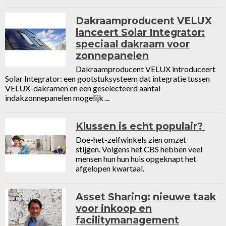
Dakraamproducent VELUX
lanceert Solar Integrator:
speciaal dakraam voor
zonnepanelen
Dakraamproducent VELUX introduceert
Solar Integrator: een gootstuksysteem dat integratie tussen
VELUX-dakramen en een geselecteerd aantal
indakzonnepanelen mogelijk ...
Klussen is echt populair?
Doe-het-zelfwinkels zien omzet
stijgen. Volgens het CBS hebben veel
mensen hun hun huis opgeknapt het
afgelopen kwartaal.
Asset Sharing: nieuwe taak
voor inkoop en
facilitymanagement