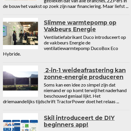
gebleken dat van alle branches, ZZP’ers in
de bouw het vaakst op zoek zijn naar financiering. Maar liefst ...
Slimme warmtepomp op
Vakbeurs Energie
Ventilatiefabrikant Duco introduceert op
de vakbeurs Energie de
ventilatiewarmtepomp DucoBox Eco
Hybride.
2-in-1 weideafrastering kan
zonne-energie produceren
Soms kan een idee zo simpel zijn dat
niemand er op komt terwijl het naderhand
beschouwd geniaal lijkt. Het
driemaandelijks tijdschrift TractorPower doet het relaas ...
Skil introduceert de DIY
beginners app!