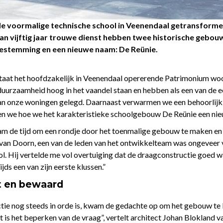
de voormalige technische school in Veenendaal getransforme
 vijftig jaar trouwe dienst hebben twee historische gebou
bestemming en een nieuwe naam: De Reünie.
staat het hoofdzakelijk in Veenendaal opererende Patrimonium wo
uurzaamheid hoog in het vaandel staan en hebben als een van de 
an onze woningen gelegd. Daarnaast verwarmen we een behoorlij
rden we hoe we het karakteristieke schoolgebouw De Reünie een n
am de tijd om een rondje door het toenmalige gebouw te maken en 
van Doorn, een van de leden van het ontwikkelteam was ongeveer v
l. Hij vertelde me vol overtuiging dat de draagconstructie goed w
ds een van zijn eerste klussen.”
t en bewaard
ctie nog steeds in orde is, kwam de gedachte op om het gebouw te 
t is het beperken van de vraag”, vertelt architect Johan Blokland