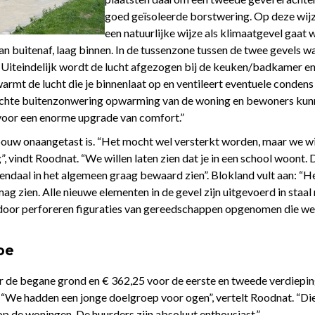
goed geïsoleerde borstwering. Op deze wijz
een natuurlijke wijze als klimaatgevel gaat 
an buitenaf, laag binnen. In de tussenzone tussen de twee gevels 
. Uiteindelijk wordt de lucht afgezogen bij de keuken/badkamer en
rmt de lucht die je binnenlaat op en ventileert eventuele condens
chte buitenzonwering opwarming van de woning en bewoners kunne
voor een enorme upgrade van comfort.”
gebouw onaangetast is. “Het mocht wel versterkt worden, maar we w
”, vindt Roodnat. “We willen laten zien dat je in een school woont.
daal in het algemeen graag bewaard zien”. Blokland vult aan: “H
 mag zien. Alle nieuwe elementen in de gevel zijn uitgevoerd in staa
jn door perforeren figuraties van gereedschappen opgenomen die we
oe
or de begane grond en € 362,25 voor de eerste en tweede verdie
. “We hadden een jonge doelgroep voor ogen”, vertelt Roodnat. “Di
p de woningen. De huurders zijn absoluut enthousiast.”