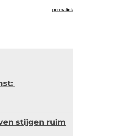
permalink
nst:
en stijgen ruim