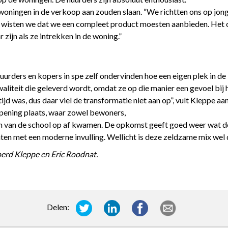
oningen in de verkoop aan zouden slaan. “We richtten ons op jong
d wisten we dat we een compleet product moesten aanbieden. Het 
zijn als ze intrekken in de woning.”
rders en kopers in spe zelf ondervinden hoe een eigen plek in d
aliteit die geleverd wordt, omdat ze op die manier een gevoel bi
ltijd was, dus daar viel de transformatie niet aan op”, vult Kleppe 
 opening plaats, waar zowel bewoners,
van de school op af kwamen. De opkomst geeft goed weer wat de 
n met een moderne invulling. Wellicht is deze zeldzame mix wel 
oerd Kleppe en Eric Roodnat.
Delen: