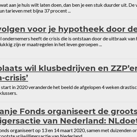
r wat aan je huis wilt laten doen, dan ben je een stuk duurder uit. D
un tarieven met bijna 37 procent ...
olgen voor je hypotheek door de
l ondernemers heeft de crisis die is ontstaan door de uitbraak van
ukkig zijn er maatregelen in het leven geroepen ...
laats wil klusbedrijven en ZZP’er
-crisis’
start in 2020 veranderde het beeld de afgelopen 4 weken drastisch
klussers.
anje Fonds organiseert de groot
lligersactie van Nederland: NLdoe
nds organiseert op 13 en 14 maart 2020, samen met duizenden orga
ootste vrijwilligersactie van Nederland. ...