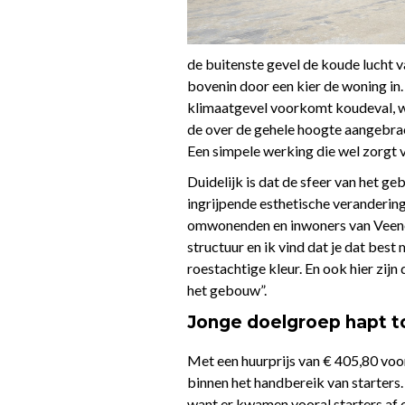
de buitenste gevel de koude lucht v
bovenin door een kier de woning in
klimaatgevel voorkomt koudeval, wa
de over de gehele hoogte aangebra
Een simpele werking die wel zorgt 
Duidelijk is dat de sfeer van het 
ingrijpende esthetische verandering
omwonenden en inwoners van Veenen
structuur en ik vind dat je dat best
roestachtige kleur. En ook hier zi
het gebouw”.
Jonge doelgroep hapt t
Met een huurprijs van € 405,80 vo
binnen het handbereik van starters
want er kwamen vooral starters af o