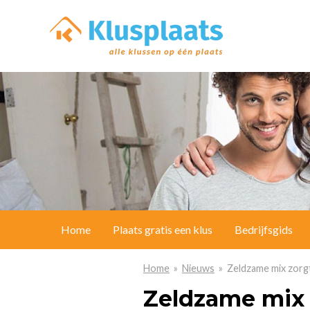
Home
Plaats gratis een klus
Bedrijfsgids
Home
»
Nieuws
» Zeldzame mix zorg
Zeldzame mix 