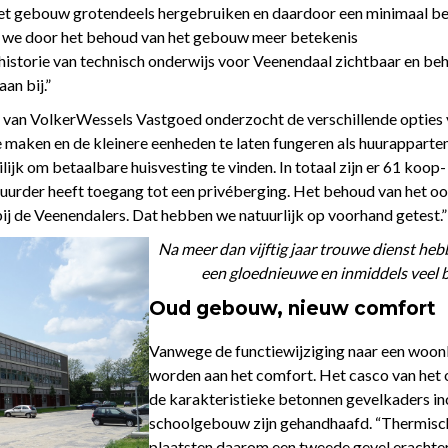
t gebouw grotendeels hergebruiken en daardoor een minimaal be
n we door het behoud van het gebouw meer betekenis
uurhistorie van technisch onderwijs voor Veenendaal zichtbaar en 
an bij.”
 van VolkerWessels Vastgoed onderzocht de verschillende opties 
maken en de kleinere eenheden te laten fungeren als huurappartem
ijk om betaalbare huisvesting te vinden. In totaal zijn er 61 koo
 huurder heeft toegang tot een privéberging. Het behoud van het o
ij de Veenendalers. Dat hebben we natuurlijk op voorhand getest.”
Na meer dan vijftig jaar trouwe dienst he
een gloednieuwe en inmiddels veel
Oud gebouw, nieuw comfort
Vanwege de functiewijziging naar een woonl
worden aan het comfort. Het casco van het
de karakteristieke betonnen gevelkaders inc
schoolgebouw zijn gehandhaafd. “Thermisch
plaatsten daarom een tweede gevel erachter