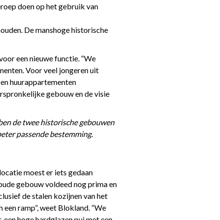
roep doen op het gebruik van
behouden. De manshoge historische
voor een nieuwe functie. “We
enten. Voor veel jongeren uit
p- en huurappartementen
orspronkelijke gebouw en de visie
bben de twee historische gebouwen
 beter passende bestemming.
ocatie moest er iets gedaan
 oude gebouw voldeed nog prima en
lusief de stalen kozijnen van het
 een ramp”, weet Blokland. “We
, een hoge hardglazen pui met een