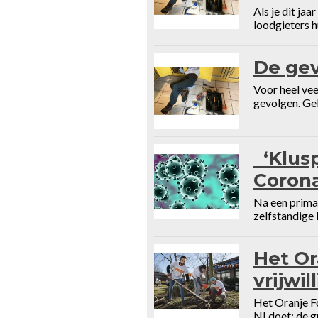
Als je dit jaa
loodgieters h
De gev
Voor heel vee
gevolgen. Gel
‘Klusp
Corona
Na een prima 
zelfstandige 
Het Or
vrijwi
Het Oranje Fo
NLdoet; de gr